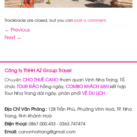
Trackbacks are closed, but you can
post a comment
.
←
Previous
Next
→
Công ty TNHH AZ Group Travel
Chuyên
CHO THUÊ CANO
tham quan Vịnh Nha Trang, Tổ
chức
TOUR ĐẢO
hằng ngày,
COMBO KHÁCH SẠN
kết hợp
Tour Nha Trang dài ngày, phân phối
VÉ DU LỊCH
Địa Chỉ Văn Phòng :
128 Trần Phú, Phường Vĩnh Hoà, TP. Nha
Trang, tỉnh Khánh Hoà
Điện thoại:
0867.000.433 - 0363.747474
Email:
canonhatrang@gmail.com