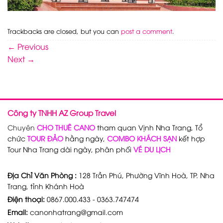
Trackbacks are closed, but you can
post a comment
.
←
Previous
Next
→
Công ty TNHH AZ Group Travel
Chuyên
CHO THUÊ CANO
tham quan Vịnh Nha Trang, Tổ
chức
TOUR ĐẢO
hằng ngày,
COMBO KHÁCH SẠN
kết hợp
Tour Nha Trang dài ngày, phân phối
VÉ DU LỊCH
Địa Chỉ Văn Phòng :
128 Trần Phú, Phường Vĩnh Hoà, TP. Nha
Trang, tỉnh Khánh Hoà
Điện thoại:
0867.000.433 - 0363.747474
Email:
canonhatrang@gmail.com