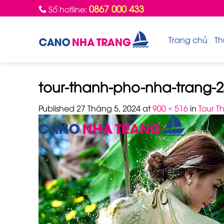
Skip
0867 000 433
Số hotline:
to
content
Trang chủ
Th
tour-thanh-pho-nha-trang-2
Published
27 Tháng 5, 2024
at
900 × 516
in
Tour T