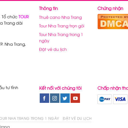
Thông tin
Chứng nhận
, Tổ chức
TOUR
Thuê cano Nha Trang
a Trang dài
Tour Nha Trang trọn gói
Tour Nha Trang trong 1
ngày
P. Nha Trang,
Đặt vé du lịch
u tư tỉnh
Kết nối với chúng tôi
Chấp nhận th
OUR NHA TRANG TRONG 1 NGÀY
ĐẶT VÉ DU LỊCH
Trang