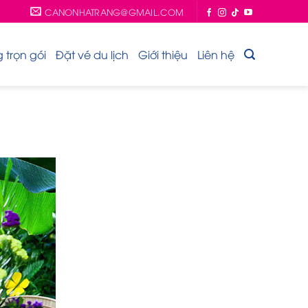
CANONHATRANG@GMAIL.COM
trọn gói
Đặt vé du lịch
Giới thiệu
Liên hệ