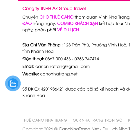
Công ty TNHH AZ Group Travel
Chuyên
CHO THUÊ CANO
tham quan Vịnh Nha Trang
ĐẢO
hằng ngày,
COMBO KHÁCH SẠN
kết hợp Tour Nh
ngày, phân phối
VÉ DU LỊCH
Địa Chỉ Văn Phòng :
128 Trần Phú, Phường Vĩnh Hoà, T
tỉnh Khánh Hoà
Điện thoại:
0867.000.433 - 0363.747474
Email:
canonhatrang@gmail.com
Website:
canonhatrang.net
Số ĐKKD: 4201986421 được cấp bởi sở kế hoạch và đầ
Khánh Hòa
THUÊ CANO NHA TRANG
TOUR NHA TRANG TRỌN GÓI
T
Copyright 2026 ©
CanoNhaTrang.Net - Du Lịch Nha 