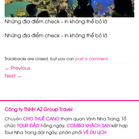
Những địa điểm check – in không thể bỏ lỡ
Những địa điểm check – in không thể bỏ lỡ
Trackbacks are closed, but you can
post a comment
.
←
Previous
Next
→
Công ty TNHH AZ Group Travel
Chuyên
CHO THUÊ CANO
tham quan Vịnh Nha Trang, Tổ
chức
TOUR ĐẢO
hằng ngày,
COMBO KHÁCH SẠN
kết hợp
Tour Nha Trang dài ngày, phân phối
VÉ DU LỊCH