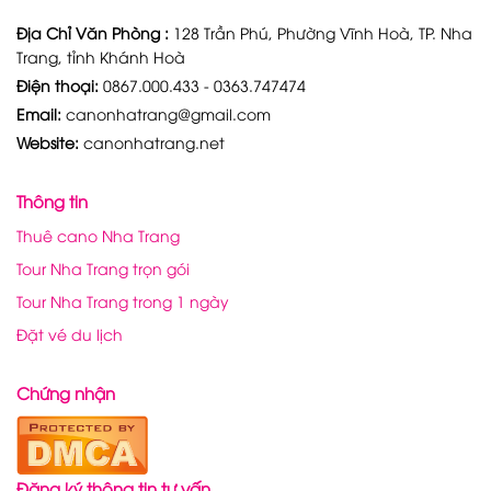
Địa Chỉ Văn Phòng :
128 Trần Phú, Phường Vĩnh Hoà, TP. Nha
Trang, tỉnh Khánh Hoà
Điện thoại:
0867.000.433 - 0363.747474
Email:
canonhatrang@gmail.com
Website:
canonhatrang.net
Thông tin
Thuê cano Nha Trang
Tour Nha Trang trọn gói
Tour Nha Trang trong 1 ngày
Đặt vé du lịch
Chứng nhận
Đăng ký thông tin tư vấn