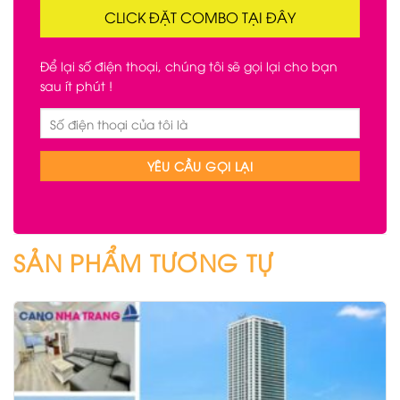
CLICK ĐẶT COMBO TẠI ĐÂY
Để lại số điện thoại, chúng tôi sẽ gọi lại cho bạn
sau ít phút !
SẢN PHẨM TƯƠNG TỰ