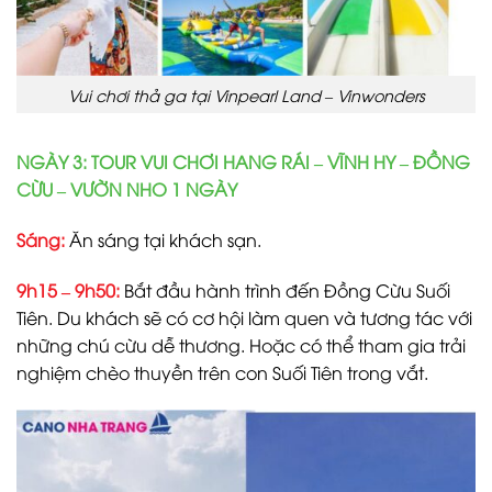
Vui chơi thả ga tại Vinpearl Land – Vinwonders
NGÀY 3: TOUR VUI CHƠI HANG RÁI – VĨNH HY – ĐỒNG
CỪU – VƯỜN NHO 1 NGÀY
Sáng:
Ăn sáng tại khách sạn.
9h15 – 9h50:
Bắt đầu hành trình đến Đồng Cừu Suối
Tiên. Du khách sẽ có cơ hội làm quen và tương tác với
những chú cừu dễ thương. Hoặc có thể tham gia trải
nghiệm chèo thuyền trên con Suối Tiên trong vắt.