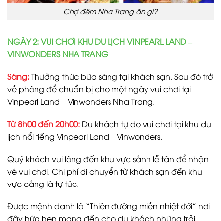
Chợ đêm Nha Trang ăn gì?
NGÀY 2: VUI CHƠI KHU DU LỊCH VINPEARL LAND –
VINWONDERS NHA TRANG
Sáng:
Thưởng thức bữa sáng tại khách sạn. Sau đó trở
về phòng để chuẩn bị cho một ngày vui chơi tại
Vinpearl Land – Vinwonders Nha Trang.
Từ 8h00 đến 20h00:
Du khách tự do vui chơi tại khu du
lịch nổi tiếng Vinpearl Land – Vinwonders.
Quý khách vui lòng đến khu vực sảnh lễ tân để nhận
vé vui chơi. Chi phí di chuyển từ khách sạn đến khu
vực cảng là tự túc.
Được mệnh danh là “Thiên đường miền nhiệt đới” nơi
đây hứa hẹn mang đến cho du khách những trải