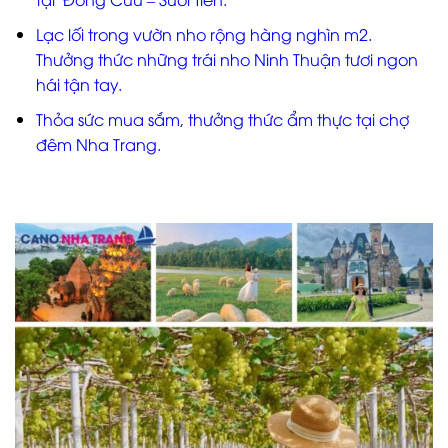
Lạc lối trong vườn nho rộng hàng nghìn m2.
Thưởng thức những trái nho Ninh Thuận tươi ngon
hái tận tay.
Thỏa sức mua sắm, thưởng thức ẩm thực tại chợ
đêm Nha Trang.