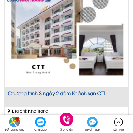
Chương trình 3 ngày 2 đêm Khách sạn CTT
Địa chỉ: Nha Trang
★
★
★
★
★
Gọi điện
Đến văn phòng
Chat Zalo
Tư vấn ngay
Lên trên