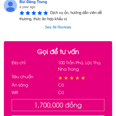
Bùi Đăng Trung
a year ago
Dịch vụ ổn, hướng dẫn viên dễ 
thương, thức ăn hợp khẩu vị
See All Reviews
Gọi để tư vấn
Địa chỉ
100 Trần Phú, Lộc Thọ,
Nha Trang
Tiêu chuẩn
★
★
★
★
★
Ăn sáng
Có
Wifi
Có
1,700,000
đồng