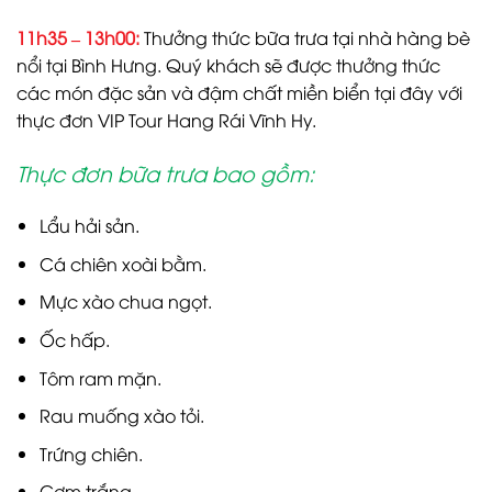
11h35 – 13h00:
Thưởng thức bữa trưa tại nhà hàng bè
nổi tại Bình Hưng. Quý khách sẽ được thưởng thức
các món đặc sản và đậm chất miền biển tại đây với
thực đơn VIP Tour Hang Rái Vĩnh Hy.
Thực đơn bữa trưa bao gồm:
Lẩu hải sản.
Cá chiên xoài bằm.
Mực xào chua ngọt.
Ốc hấp.
Tôm ram mặn.
Rau muống xào tỏi.
Trứng chiên.
Cơm trắng.