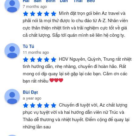
Hải Sản Bình Dân Thái Béo
7 months ago
Mình đặt trọn gói bên Az travel và 
phải nói là mọi thứ được lo chu đáo từ A-Z. Nhân viên 
cực thân thiện nhiệt tình và trải nghiệm cực tốt về giá 
cả chất lượng. Sắp tới quán mình sẽ liên hệ công ty.
Tú Tú
11 months ago
HDV Nguyên, Quỳnh, Trung rất nhiệt 
tình hướng dẫn, nhẹ nhàng, chuyến đi hoàn hảo. Rất 
mong có dịp quay lại sẽ gặp lại các bạn. Cảm ơn các 
bạn rất nhiều 
Bùi Đạt
a year ago
Chuyến đi tuyệt vời, Az chất lượng 
phục vụ tuyệt vời và hai hướng dẫn viên nữ Trúc và 
Thảo dễ thương và nhiệt huyết. Điểm cộng để quay lại 
những lần sau