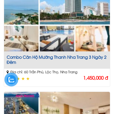
Combo Căn Hộ Mường Thanh Nha Trang 3 Ngày 2
Đêm
Địa chỉ: 60 Trần Phú, Lộc Thọ, Nha Trang
1,450,000
đ
★
★
★
★
★