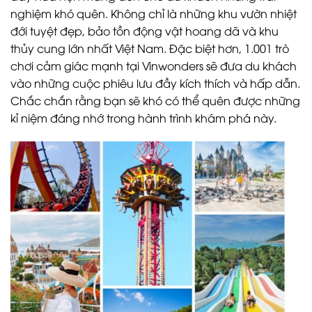
nghiệm khó quên. Không chỉ là những khu vườn nhiệt
đới tuyệt đẹp, bảo tồn động vật hoang dã và khu
thủy cung lớn nhất Việt Nam. Đặc biệt hơn, 1.001 trò
chơi cảm giác mạnh tại Vinwonders sẽ đưa du khách
vào những cuộc phiêu lưu đầy kích thích và hấp dẫn.
Chắc chắn rằng bạn sẽ khó có thể quên được những
kỉ niệm đáng nhớ trong hành trình khám phá này.