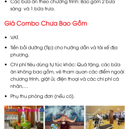
Các bữa ăn theo chương trình: Bao gồm 2 bữa
sáng và 1 bữa trưa.
Giá Combo Chưa Bao Gồm
VAT.
Tiền bồi dưỡng (Tip) cho hướng dẫn và tài xế địa
phương.
Chi phí tiêu dùng tự túc khác: Quà tặng, các bữa
ăn không bao gồm, vé tham quan các điểm ngoài
chương trình, giặt ủi, điện thoại và các chi phí cá
nhân,…
Phụ thu phòng đơn (nếu có).