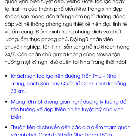
quan vịnh biển tuyệt đẹp, Vesna Hotel tọa lạc ngay
tại trái tim của thành phố biển Nha Trang xinh đẹp.
Khách sạn mang đến trải nghiệm nghỉ dưỡng đẳng
cấp với hệ thống phòng ngủ thiết kế hiện đại, tinh tế
và ấm cúng. Đắm mình trong những dịch vụ chất
lượng, ẩm thực phong phú. Đội ngũ nhân viên
chuyên nghiệp, tận tình , sẵn sàng hỗ trợ khách hàng
24/7. Còn chần chừ gì mà không cùng Vesna tận
hưởng một kỳ nghỉ khó quên tại Nha Trang thôi nào!
Khách sạn tọa lạc trên đường Trần Phú – Nha
Trang, cách Sân bay Quốc tế Cam Ranh khoảng
33 km.
Mang tới một không gian nghỉ dưỡng lý tưởng để
tận hưởng vẻ đẹp thiên nhiên tuyệt mỹ của vịnh
biển.
Thuận tiện di chuyển đến các địa điểm tham quan
và vui chơi: Cách bãi biển Nha Trang 150m