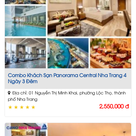
Combo Khách Sạn Panorama Central Nha Trang 4
Ngày 3 Đêm
Địa chỉ: 01 Nguyễn Thị Minh Khai, phường Lộc Thọ, thành
phố Nha Trang
2,550,000
đ
★
★
★
★
★