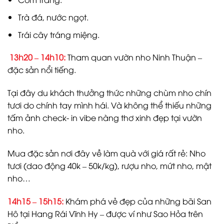
Trà đá, nước ngọt.
Trái cây tráng miệng.
13h20 – 14h10:
Tham quan vườn nho Ninh Thuận –
đặc sản nổi tiếng.
Tại đây du khách thưởng thức những chùm nho chín
tươi do chính tay mình hái. Và không thể thiếu những
tấm ảnh check- in vibe nàng thơ xinh đẹp tại vườn
nho.
Mua đặc sản nơi đây về làm quà với giá rất rẻ: Nho
tươi (dao động 40k – 50k/kg), rượu nho, mứt nho, mật
nho…
14h15 – 15h15:
Khám phá vẻ đẹp của những bãi San
Hô tại Hang Rái Vĩnh Hy – được ví như Sao Hỏa trên