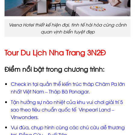
Vesna Hotel thiết kế hiện đại, tinh tế hài hòa cùng cảnh
quan vịnh biển tuyệt đẹp
Tour Du Lịch Nha Trang 3N2Đ
Điểm nổi bật trong chương trình:
Check in tại quần thể kiến trúc tháp Chăm Pa lớn
nhất Việt Nam – Tháp Bà Ponagar.
Tận hưởng sự náo nhiệt của khu vui chơi giải trí 5
sao theo tiêu chuẩn quốc tế Vinpearl Land –
Vinwonders.
Vui đùa, chụp hình cùng các chú cừu dễ thương
tại Đồng Cừu – Suối Tiên.