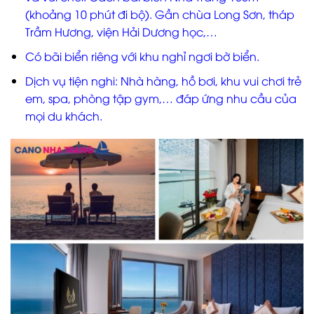
(khoảng 10 phút đi bộ). Gần chùa Long Sơn, tháp
Trầm Hương, viện Hải Dương học,…
Có bãi biển riêng với khu nghỉ ngơi bờ biển.
Dịch vụ tiện nghi: Nhà hàng, hồ bơi, khu vui chơi trẻ
em, spa, phòng tập gym,… đáp ứng nhu cầu của
mọi du khách.