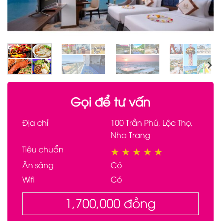
Gọi để tư vấn
Địa chỉ
100 Trần Phú, Lộc Thọ,
Nha Trang
Tiêu chuẩn
★
★
★
★
★
Ăn sáng
Có
Wifi
Có
1,700,000
đồng