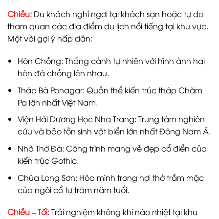
Chiều:
Du khách nghỉ ngơi tại khách sạn hoặc tự do
tham quan các địa điểm du lịch nổi tiếng tại khu vực.
Một vài gợi ý hấp dẫn:
Hòn Chồng: Thắng cảnh tự nhiên với hình ảnh hai
hòn đá chồng lên nhau.
Tháp Bà Ponagar: Quần thể kiến trúc tháp Chăm
Pa lớn nhất Việt Nam.
Viện Hải Dương Học Nha Trang: Trung tâm nghiên
cứu và bảo tồn sinh vật biển lớn nhất Đông Nam Á.
Nhà Thờ Đá: Công trình mang vẻ đẹp cổ điển của
kiến trúc Gothic.
Chùa Long Sơn: Hòa mình trong hơi thở trầm mặc
của ngôi cổ tự trăm năm tuổi.
Chiều – Tối:
Trải nghiệm không khí náo nhiệt tại khu