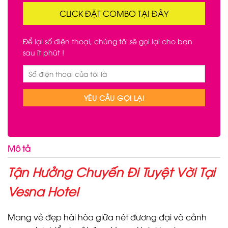
CLICK ĐẶT COMBO TẠI ĐÂY
Để lại số điện thoại, chúng tôi sẽ gọi lại cho bạn
sau ít phút !
Mô tả
Tận Hưởng Chuyến Đi Tuyệt Vời Tại
Vesna Hotel
Mang vẻ đẹp hài hòa giữa nét đương đại và cảnh