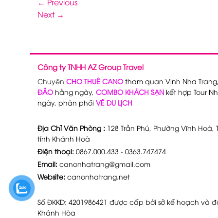
←
Previous
Next
→
Công ty TNHH AZ Group Travel
Chuyên
CHO THUÊ CANO
tham quan Vịnh Nha Trang
ĐẢO
hằng ngày,
COMBO KHÁCH SẠN
kết hợp Tour Nh
ngày, phân phối
VÉ DU LỊCH
Địa Chỉ Văn Phòng :
128 Trần Phú, Phường Vĩnh Hoà, T
tỉnh Khánh Hoà
Điện thoại:
0867.000.433 - 0363.747474
Email:
canonhatrang@gmail.com
Website:
canonhatrang.net
Số ĐKKD: 4201986421 được cấp bởi sở kế hoạch và đầ
Khánh Hòa