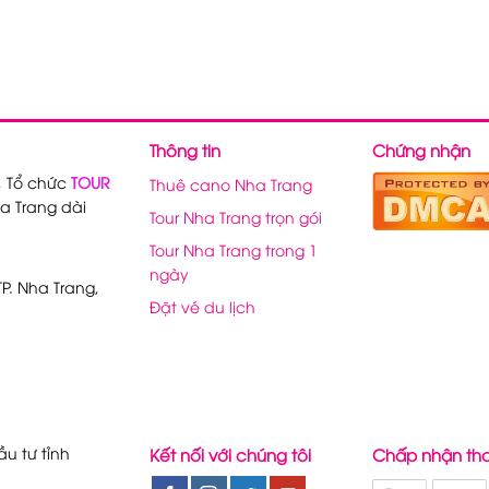
Thông tin
Chứng nhận
, Tổ chức
TOUR
Thuê cano Nha Trang
a Trang dài
Tour Nha Trang trọn gói
Tour Nha Trang trong 1
ngày
P. Nha Trang,
Đặt vé du lịch
u tư tỉnh
Kết nối với chúng tôi
Chấp nhận th