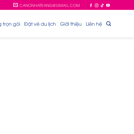
CANONHATRANG@GMAIL.COM
trọn gói
Đặt vé du lịch
Giới thiệu
Liên hệ