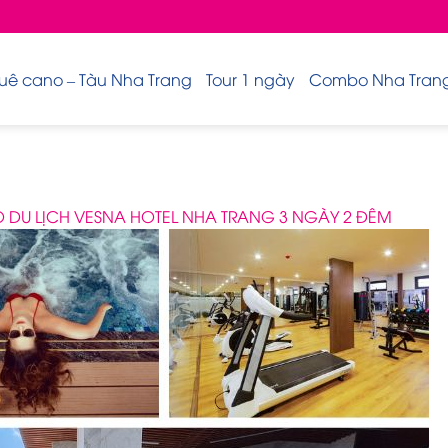
uê cano – Tàu Nha Trang
Tour 1 ngày
Combo Nha Trang 
DU LỊCH VESNA HOTEL NHA TRANG 3 NGÀY 2 ĐÊM