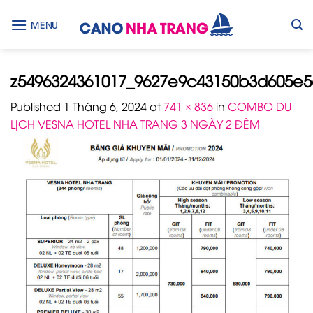
Skip
to
MENU
content
z5496324361017_9627e9c43150b3d605e
Published
1 Tháng 6, 2024
at
741 × 836
in
COMBO DU
LỊCH VESNA HOTEL NHA TRANG 3 NGÀY 2 ĐÊM