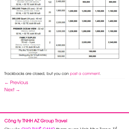
Trackbacks are closed, but you can
post a comment
.
←
Previous
Next
→
Công ty TNHH AZ Group Travel
Chuyên
CHO THUÊ CANO
tham quan Vịnh Nha Trang, Tổ