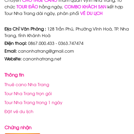
chức
TOUR ĐẢO
hằng ngày,
COMBO KHÁCH SẠN
kết hợp
Tour Nha Trang dài ngày, phân phối
VÉ DU LỊCH
Địa Chỉ Văn Phòng :
128 Trần Phú, Phường Vĩnh Hoà, TP. Nha
Trang, tỉnh Khánh Hoà
Điện thoại:
0867.000.433 - 0363.747474
Email:
canonhatrang@gmail.com
Website:
canonhatrang.net
Thông tin
Thuê cano Nha Trang
Tour Nha Trang trọn gói
Tour Nha Trang trong 1 ngày
Đặt vé du lịch
Chứng nhận