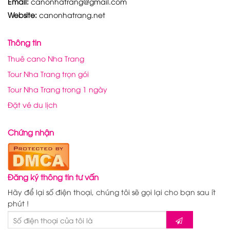
Email:
canonhatrang@gmail.com
Website:
canonhatrang.net
Thông tin
Thuê cano Nha Trang
Tour Nha Trang trọn gói
Tour Nha Trang trong 1 ngày
Đặt vé du lịch
Chứng nhận
Đăng ký thông tin tư vấn
Hãy để lại số điện thoại, chúng tôi sẽ gọi lại cho bạn sau ít
phút !