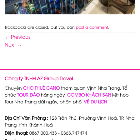
Trackbacks are closed, but you can
post a comment
.
←
Previous
Next
→
Công ty TNHH AZ Group Travel
Chuyên
CHO THUÊ CANO
tham quan Vịnh Nha Trang, Tổ
chức
TOUR ĐẢO
hằng ngày,
COMBO KHÁCH SẠN
kết hợp
Tour Nha Trang dài ngày, phân phối
VÉ DU LỊCH
Địa Chỉ Văn Phòng :
128 Trần Phú, Phường Vĩnh Hoà, TP. Nha
Trang, tỉnh Khánh Hoà
Điện thoại:
0867.000.433 - 0363.747474