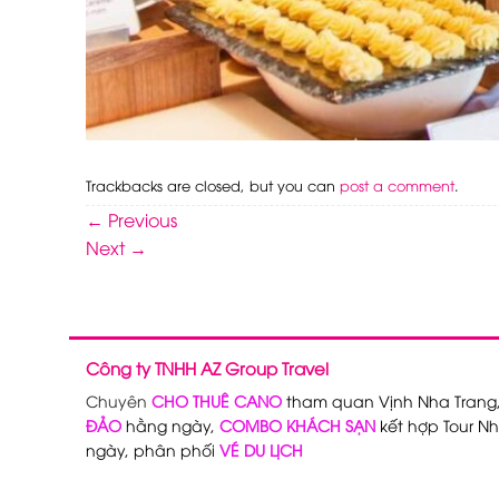
Trackbacks are closed, but you can
post a comment
.
←
Previous
Next
→
Công ty TNHH AZ Group Travel
Chuyên
CHO THUÊ CANO
tham quan Vịnh Nha Trang
ĐẢO
hằng ngày,
COMBO KHÁCH SẠN
kết hợp Tour Nh
ngày, phân phối
VÉ DU LỊCH