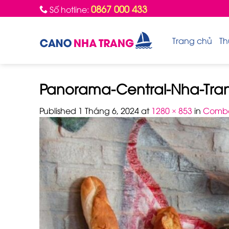
Skip
0867 000 433
Số hotline:
to
content
Trang chủ
Th
Panorama-Central-Nha-Tra
Published
1 Tháng 6, 2024
at
1280 × 853
in
Combo