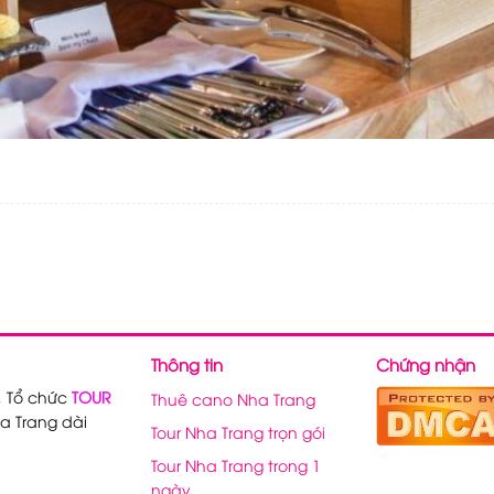
Thông tin
Chứng nhận
, Tổ chức
TOUR
Thuê cano Nha Trang
a Trang dài
Tour Nha Trang trọn gói
Tour Nha Trang trong 1
ngày