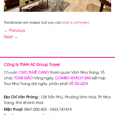
Trackbacks are closed, but you can
post a comment
.
←
Previous
Next
→
Công ty TNHH AZ Group Travel
Chuyên
CHO THUÊ CANO
tham quan Vịnh Nha Trang, Tổ
chức
TOUR ĐẢO
hằng ngày,
COMBO KHÁCH SẠN
kết hợp
Tour Nha Trang dài ngày, phân phối
VÉ DU LỊCH
Địa Chỉ Văn Phòng :
128 Trần Phú, Phường Vĩnh Hoà, TP. Nha
Trang, tỉnh Khánh Hoà
Điện thoại:
0867.000.433 - 0363.747474