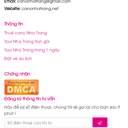
Email:
canonhatrang@gmail.com
Website:
canonhatrang.net
Thông tin
Thuê cano Nha Trang
Tour Nha Trang trọn gói
Tour Nha Trang trong 1 ngày
Đặt vé du lịch
Chứng nhận
Đăng ký thông tin tư vấn
Hãy để lại số điện thoại, chúng tôi sẽ gọi lại cho bạn sau ít
phút !