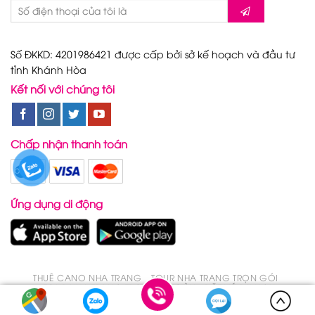
Số ĐKKD: 4201986421 được cấp bởi sở kế hoạch và đầu tư
tỉnh Khánh Hòa
Kết nối với chúng tôi
Chấp nhận thanh toán
Ứng dụng di động
THUÊ CANO NHA TRANG
TOUR NHA TRANG TRỌN GÓI
TOUR NHA TRANG TRONG 1 NGÀY
ĐẶT VÉ DU LỊCH
Copyright 2026 ©
CanoNhaTrang.Net - Du Lịch Nha Trang