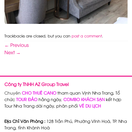
Trackbacks are closed, but you can
post a comment
.
←
Previous
Next
→
Công ty TNHH AZ Group Travel
Chuyên
CHO THUÊ CANO
tham quan Vịnh Nha Trang, Tổ
chức
TOUR ĐẢO
hằng ngày,
COMBO KHÁCH SẠN
kết hợp
Tour Nha Trang dài ngày, phân phối
VÉ DU LỊCH
Địa Chỉ Văn Phòng :
128 Trần Phú, Phường Vĩnh Hoà, TP. Nha
Trang, tỉnh Khánh Hoà