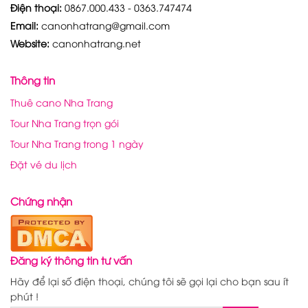
Điện thoại:
0867.000.433 - 0363.747474
Email:
canonhatrang@gmail.com
Website:
canonhatrang.net
Thông tin
Thuê cano Nha Trang
Tour Nha Trang trọn gói
Tour Nha Trang trong 1 ngày
Đặt vé du lịch
Chứng nhận
Đăng ký thông tin tư vấn
Hãy để lại số điện thoại, chúng tôi sẽ gọi lại cho bạn sau ít
phút !