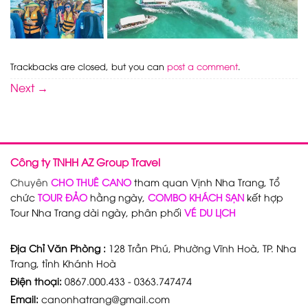
Trackbacks are closed, but you can
post a comment
.
Next
→
Công ty TNHH AZ Group Travel
Chuyên
CHO THUÊ CANO
tham quan Vịnh Nha Trang, Tổ
chức
TOUR ĐẢO
hằng ngày,
COMBO KHÁCH SẠN
kết hợp
Tour Nha Trang dài ngày, phân phối
VÉ DU LỊCH
Địa Chỉ Văn Phòng :
128 Trần Phú, Phường Vĩnh Hoà, TP. Nha
Trang, tỉnh Khánh Hoà
Điện thoại:
0867.000.433 - 0363.747474
Email:
canonhatrang@gmail.com