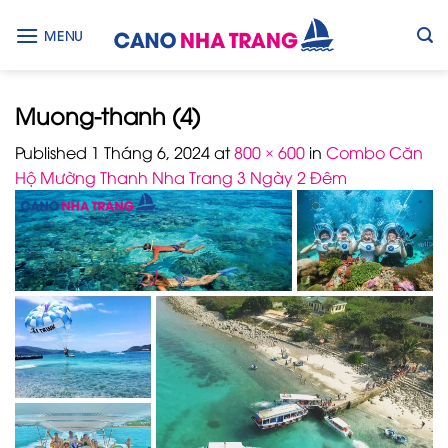
Skip
to
MENU
content
Muong-thanh (4)
Published
1 Tháng 6, 2024
at
800 × 600
in
Combo Căn
Hộ Mường Thanh Nha Trang 3 Ngày 2 Đêm