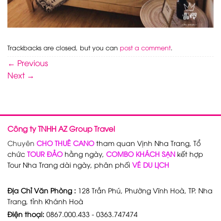
Trackbacks are closed, but you can
post a comment
.
←
Previous
Next
→
Công ty TNHH AZ Group Travel
Chuyên
CHO THUÊ CANO
tham quan Vịnh Nha Trang, Tổ
chức
TOUR ĐẢO
hằng ngày,
COMBO KHÁCH SẠN
kết hợp
Tour Nha Trang dài ngày, phân phối
VÉ DU LỊCH
Địa Chỉ Văn Phòng :
128 Trần Phú, Phường Vĩnh Hoà, TP. Nha
Trang, tỉnh Khánh Hoà
Điện thoại:
0867.000.433 - 0363.747474