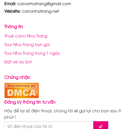
Email:
canonhatrang@gmail.com
Website:
canonhatrang.net
Thông tin
Thuê cano Nha Trang
Tour Nha Trang trọn gói
Tour Nha Trang trong 1 ngày
Đặt vé du lịch
Chứng nhận
Đăng ký thông tin tư vấn
Hãy để lại số điện thoại, chúng tôi sẽ gọi lại cho bạn sau ít
phút !