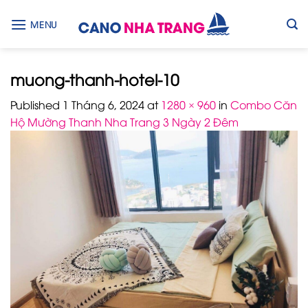
Skip
to
MENU
content
muong-thanh-hotel-10
Published
1 Tháng 6, 2024
at
1280 × 960
in
Combo Căn
Hộ Mường Thanh Nha Trang 3 Ngày 2 Đêm