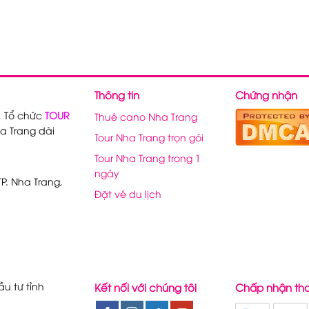
Thông tin
Chứng nhận
, Tổ chức
TOUR
Thuê cano Nha Trang
a Trang dài
Tour Nha Trang trọn gói
Tour Nha Trang trong 1
ngày
P. Nha Trang,
Đặt vé du lịch
u tư tỉnh
Kết nối với chúng tôi
Chấp nhận th