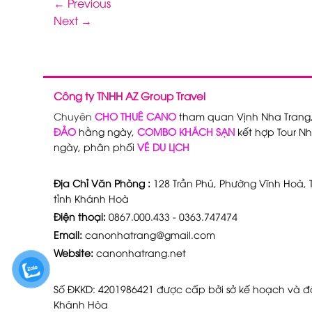
←
Previous
Next
→
Công ty TNHH AZ Group Travel
Chuyên
CHO THUÊ CANO
tham quan Vịnh Nha Trang
ĐẢO
hằng ngày,
COMBO KHÁCH SẠN
kết hợp Tour Nh
ngày, phân phối
VÉ DU LỊCH
Địa Chỉ Văn Phòng :
128 Trần Phú, Phường Vĩnh Hoà, T
tỉnh Khánh Hoà
Điện thoại:
0867.000.433 - 0363.747474
Email:
canonhatrang@gmail.com
Website:
canonhatrang.net
Số ĐKKD: 4201986421 được cấp bởi sở kế hoạch và đầ
Khánh Hòa