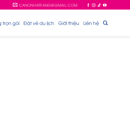
CANONHATRANG@GMAIL.COM
trọn gói
Đặt vé du lịch
Giới thiệu
Liên hệ