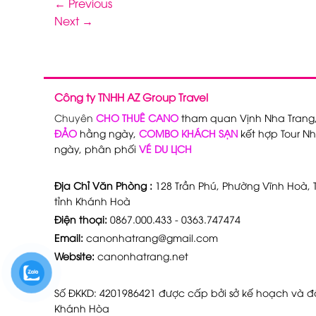
←
Previous
Next
→
Công ty TNHH AZ Group Travel
Chuyên
CHO THUÊ CANO
tham quan Vịnh Nha Trang
ĐẢO
hằng ngày,
COMBO KHÁCH SẠN
kết hợp Tour Nh
ngày, phân phối
VÉ DU LỊCH
Địa Chỉ Văn Phòng :
128 Trần Phú, Phường Vĩnh Hoà, T
tỉnh Khánh Hoà
Điện thoại:
0867.000.433 - 0363.747474
Email:
canonhatrang@gmail.com
Website:
canonhatrang.net
Số ĐKKD: 4201986421 được cấp bởi sở kế hoạch và đầ
Khánh Hòa