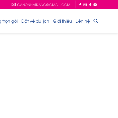
CANONHATRANG@GMAIL.COM
trọn gói
Đặt vé du lịch
Giới thiệu
Liên hệ