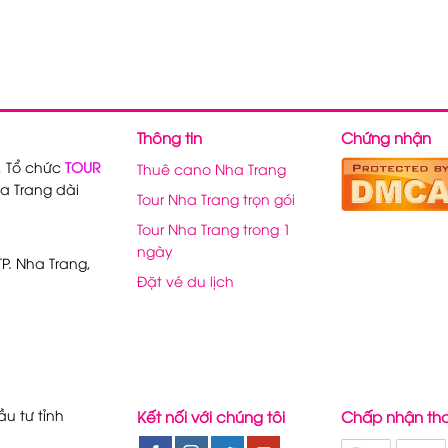
Thông tin
Chứng nhận
, Tổ chức
TOUR
Thuê cano Nha Trang
a Trang dài
Tour Nha Trang trọn gói
Tour Nha Trang trong 1
ngày
P. Nha Trang,
Đặt vé du lịch
u tư tỉnh
Kết nối với chúng tôi
Chấp nhận th