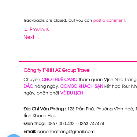
Trackbacks are closed, but you can
post a comment
.
←
Previous
Next
→
Công ty TNHH AZ Group Travel
Chuyên
CHO THUÊ CANO
tham quan Vịnh Nha Trang
ĐẢO
hằng ngày,
COMBO KHÁCH SẠN
kết hợp Tour Nh
ngày, phân phối
VÉ DU LỊCH
Địa Chỉ Văn Phòng :
128 Trần Phú, Phường Vĩnh Hoà, T
tỉnh Khánh Hoà
Điện thoại:
0867.000.433 - 0363.747474
Email:
canonhatrang@gmail.com