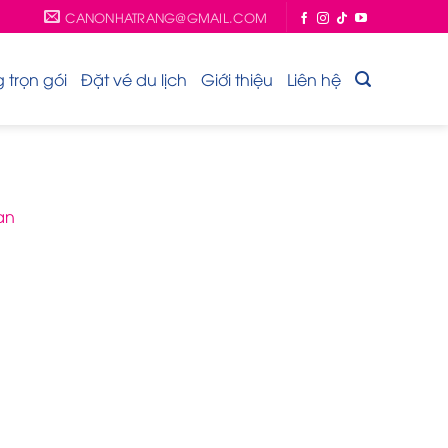
CANONHATRANG@GMAIL.COM
trọn gói
Đặt vé du lịch
Giới thiệu
Liên hệ
ạn