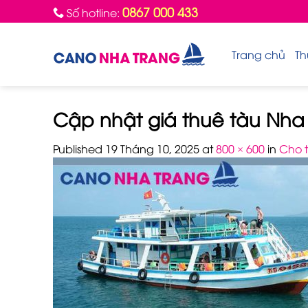
Skip
0867 000 433
Số hotline:
to
content
Trang chủ
Th
Cập nhật giá thuê tàu Nha
Published
19 Tháng 10, 2025
at
800 × 600
in
Cho 