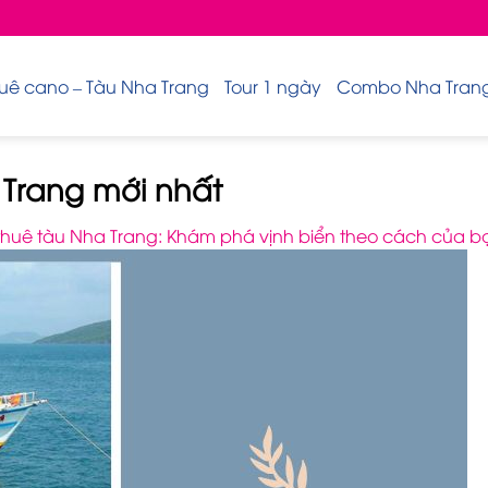
uê cano – Tàu Nha Trang
Tour 1 ngày
Combo Nha Trang 
 Trang mới nhất
thuê tàu Nha Trang: Khám phá vịnh biển theo cách của b