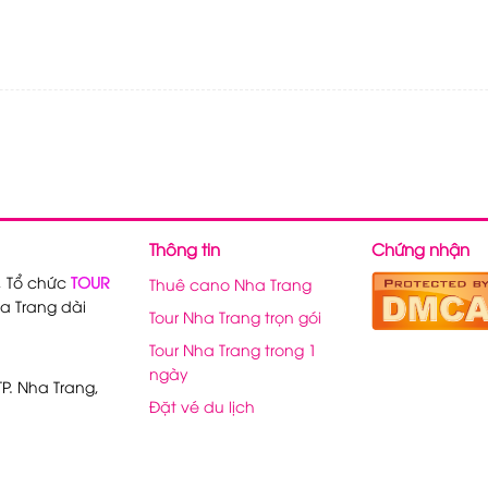
Thông tin
Chứng nhận
, Tổ chức
TOUR
Thuê cano Nha Trang
a Trang dài
Tour Nha Trang trọn gói
Tour Nha Trang trong 1
ngày
P. Nha Trang,
Đặt vé du lịch