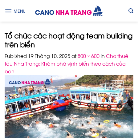
Skip
to
MENU
content
Tổ chức các hoạt động team building
trên biển
Published
19 Tháng 10, 2025
at
800 × 600
in
Cho thuê
tàu Nha Trang: Khám phá vịnh biển theo cách của
bạn