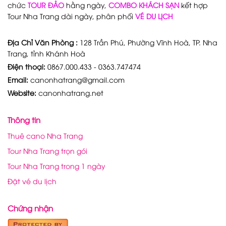
chức
TOUR ĐẢO
hằng ngày,
COMBO KHÁCH SẠN
kết hợp
Tour Nha Trang dài ngày, phân phối
VÉ DU LỊCH
Địa Chỉ Văn Phòng :
128 Trần Phú, Phường Vĩnh Hoà, TP. Nha
Trang, tỉnh Khánh Hoà
Điện thoại:
0867.000.433 - 0363.747474
Email:
canonhatrang@gmail.com
Website:
canonhatrang.net
Thông tin
Thuê cano Nha Trang
Tour Nha Trang trọn gói
Tour Nha Trang trong 1 ngày
Đặt vé du lịch
Chứng nhận