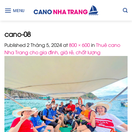
Skip
to
MENU
content
cano-08
Published
2 Tháng 5, 2024
at
800 × 600
in
Thuê cano
Nha Trang cho gia đình, giá rẻ, chất lượng