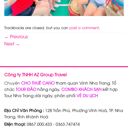
Trackbacks are closed, but you can
post a comment
.
←
Previous
Next
→
Công ty TNHH AZ Group Travel
Chuyên
CHO THUÊ CANO
tham quan Vịnh Nha Trang, Tổ
chức
TOUR ĐẢO
hằng ngày,
COMBO KHÁCH SẠN
kết hợp
Tour Nha Trang dài ngày, phân phối
VÉ DU LỊCH
Địa Chỉ Văn Phòng :
128 Trần Phú, Phường Vĩnh Hoà, TP. Nha
Trang, tỉnh Khánh Hoà
Điện thoại:
0867.000.433 - 0363.747474