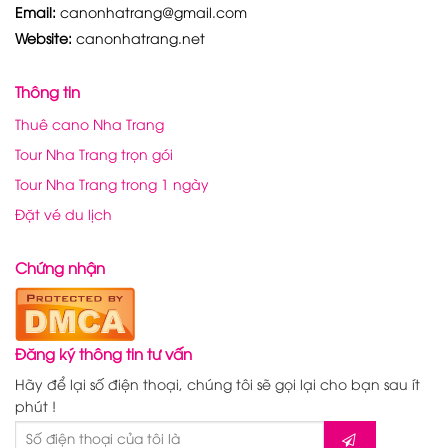
Email:
canonhatrang@gmail.com
Website:
canonhatrang.net
Thông tin
Thuê cano Nha Trang
Tour Nha Trang trọn gói
Tour Nha Trang trong 1 ngày
Đặt vé du lịch
Chứng nhận
Đăng ký thông tin tư vấn
Hãy để lại số điện thoại, chúng tôi sẽ gọi lại cho bạn sau ít
phút !