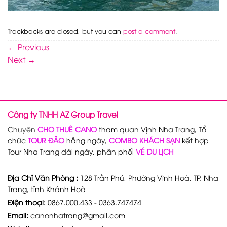
Trackbacks are closed, but you can
post a comment
.
←
Previous
Next
→
Công ty TNHH AZ Group Travel
Chuyên
CHO THUÊ CANO
tham quan Vịnh Nha Trang, Tổ
chức
TOUR ĐẢO
hằng ngày,
COMBO KHÁCH SẠN
kết hợp
Tour Nha Trang dài ngày, phân phối
VÉ DU LỊCH
Địa Chỉ Văn Phòng :
128 Trần Phú, Phường Vĩnh Hoà, TP. Nha
Trang, tỉnh Khánh Hoà
Điện thoại:
0867.000.433 - 0363.747474
Email:
canonhatrang@gmail.com