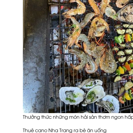
Thưởng thức những món hải sản thơm ngon hấp
Thuê cano Nha Trang ra bè ăn uống