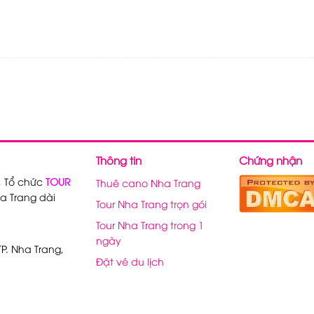
Thông tin
Chứng nhận
, Tổ chức
TOUR
Thuê cano Nha Trang
a Trang dài
Tour Nha Trang trọn gói
Tour Nha Trang trong 1
ngày
P. Nha Trang,
Đặt vé du lịch