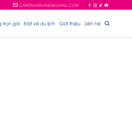
CANONHATRANG@GMAIL.COM
trọn gói
Đặt vé du lịch
Giới thiệu
Liên hệ