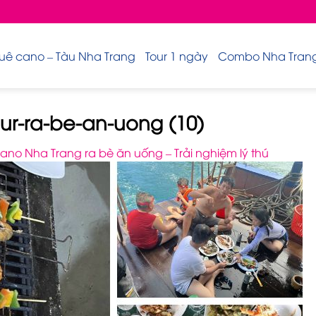
uê cano – Tàu Nha Trang
Tour 1 ngày
Combo Nha Trang 
ur-ra-be-an-uong (10)
ano Nha Trang ra bè ăn uống – Trải nghiệm lý thú