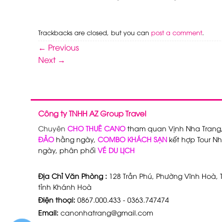
Trackbacks are closed, but you can
post a comment
.
←
Previous
Next
→
Công ty TNHH AZ Group Travel
Chuyên
CHO THUÊ CANO
tham quan Vịnh Nha Trang
ĐẢO
hằng ngày,
COMBO KHÁCH SẠN
kết hợp Tour Nh
ngày, phân phối
VÉ DU LỊCH
Địa Chỉ Văn Phòng :
128 Trần Phú, Phường Vĩnh Hoà, T
tỉnh Khánh Hoà
Điện thoại:
0867.000.433 - 0363.747474
Email:
canonhatrang@gmail.com